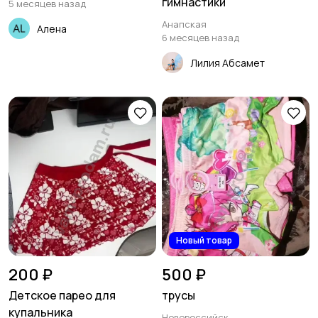
гимнастики
5 месяцев назад
Анапская
Алена
6 месяцев назад
Лилия Абсамет
Новый товар
200 ₽
500 ₽
Детское парео для
трусы
купальника
Новороссийск