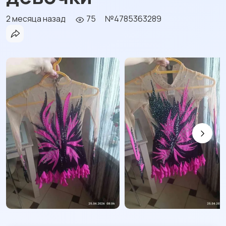
2 месяца назад
75
№4785363289