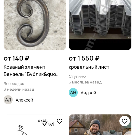
от 140 ₽
от 1 550 ₽
Кованый элемент
кровельный лист
Вензель "Бублик&quo...
Ступино
6 месяцев назад
Богородск
3 недели назад
Андрей
Алексей