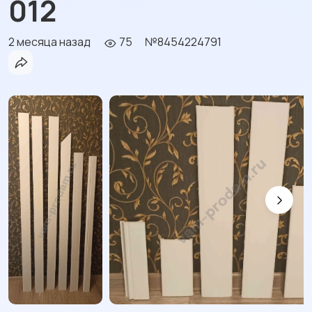
012
2 месяца назад
75
№8454224791