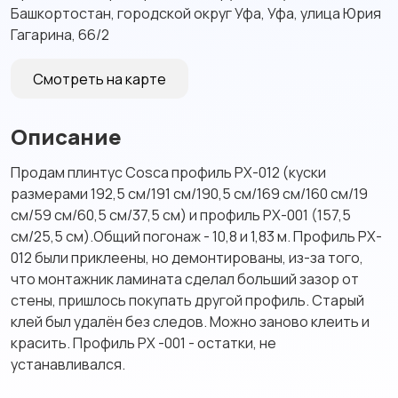
Башкортостан, городской округ Уфа, Уфа, улица Юрия
Гагарина, 66/2
Смотреть на карте
Описание
Продам плинтус Cosca профиль PX-012 (куски
размерами 192,5 см/191 см/190,5 см/169 см/160 см/19
см/59 см/60,5 см/37,5 см) и профиль PX-001 (157,5
см/25,5 см).Общий погонаж - 10,8 и 1,83 м. Профиль PX-
012 были приклеены, но демонтированы, из-за того,
что монтажник ламината сделал больший зазор от
стены, пришлось покупать другой профиль. Старый
клей был удалён без следов. Можно заново клеить и
красить. Профиль PX -001 - остатки, не
устанавливался.