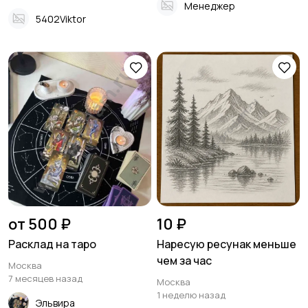
Менеджер
5402Viktor
от 500 ₽
10 ₽
Расклад на таро
Наресую ресунак меньше
чем за час
Москва
7 месяцев назад
Москва
1 неделю назад
Эльвира