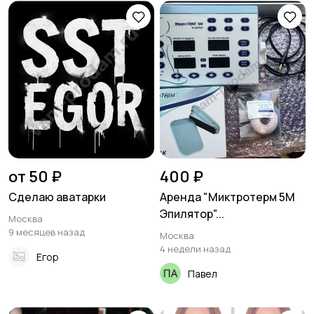
от 50 ₽
400 ₽
Сделаю аватарки
Аренда "Миктротерм 5М
Эпилятор"...
Москва
9 месяцев назад
Москва
4 недели назад
Егор
Павел