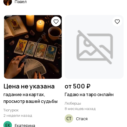
Павел
Цена не указана
от 500 ₽
гадание на картах,
Гадаю на таро онлайн
просмотр вашей судьбы
Люберцы
8 месяцев назад
Тюгурюк
2 недели назад
Стася
Екатерина