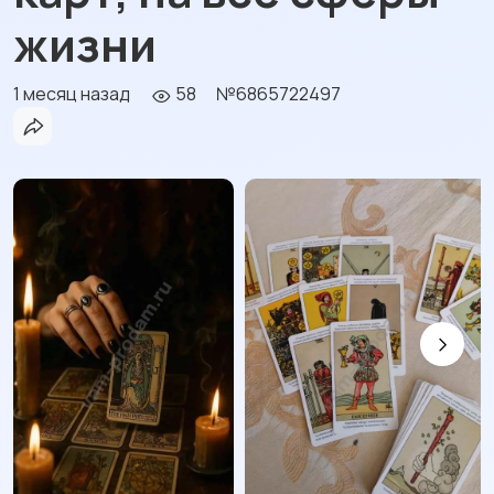
жизни
1 месяц назад
58
№6865722497