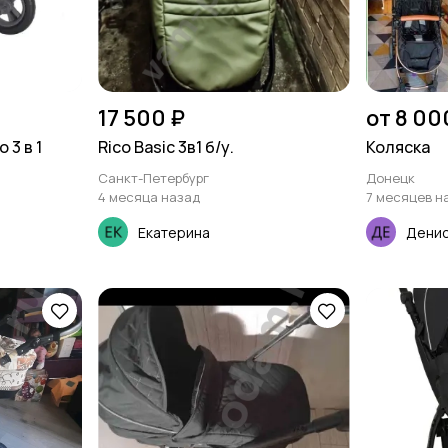
17 500 ₽
от 8 00
 3 в 1
Rico Basic 3в1 б/у.
Коляска
Санкт-Петербург
Донецк
4 месяца назад
7 месяцев н
Екатерина
Денис