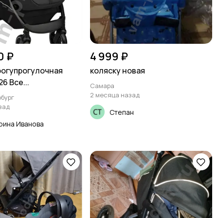
0 ₽
4 999 ₽
рогупрогулочная
коляску новая
6 Все...
Самара
2 месяца назад
бург
зад
Степан
рина Иванова