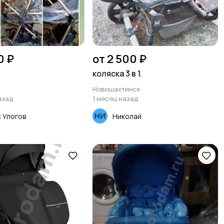
0 ₽
от 2 500 ₽
коляска 3 в 1.
Новошахтинск
азад
1 месяц назад
 Улогов
Николай