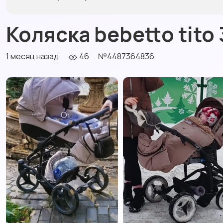
Коляска bebetto tito 3
1 месяц назад
46
№4487364836