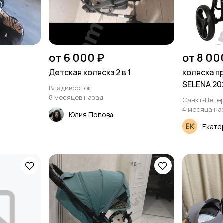
от 6 000 ₽
от 8 00
Детская коляска 2 в 1
коляска п
SELENA 202
Владивосток
8 месяцев назад
Санкт-Петер
4 месяца на
Юлия Попова
Екате