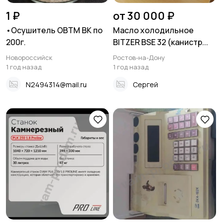
1 ₽
от 30 000 ₽
•Осушитель ОВТМ ВК по
Масло холодильное
200г.
BITZER BSE 32 (канистр...
Новороссийск
Ростов-на-Дону
1 год назад
1 год назад
N2494314@mail.ru
Сергей