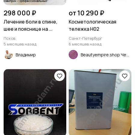
298 000 ₽
от 10 290 ₽
Лечение боли в спине,
Косметологическая
шее и пояснице на ...
тележка Н02
Псков
Санкт-Петербург
5 месяцев назад
6 месяцев назад
Владимир
Beautyempire.shop Чернышов