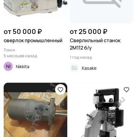
от 50 000 ₽
от 25 000 ₽
оверлок промышленный
Сверлильный станок
2М112 б/у
Томск
5 месяцев назад
1 год назад
Nikkita
Kasake