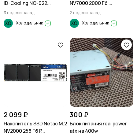
ID-Cooling NO-922...
NV7000 2000 Гб ...
3 недели назад
2 недели назад
Холодильник
Холодильник
2 099 ₽
300 ₽
Накопитель SSD Netac M.2
Блок питания real power
NV2000 256 Гб P...
atx на 400w