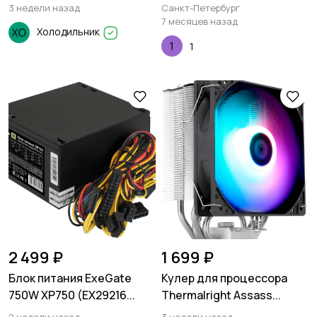
3 недели назад
Санкт-Петербург
7 месяцев назад
Холодильник
1
2 499 ₽
1 699 ₽
Блок питания ExeGate
Кулер для процессора
750W XP750 (EX29216...
Thermalright Assass...