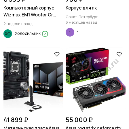
Компьютерный корпус
Корпус для пк
Wizmax EM1 Woofer Or...
Санкт-Петербург
6 месяцев назад
2 недели назад
1
Холодильник
41 899 ₽
55 000 ₽
Материнская плата Asus
Asus rog strix geforce rtx