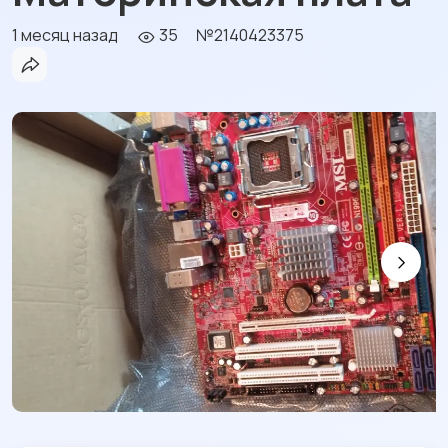
1 месяц назад
35
№2140423375