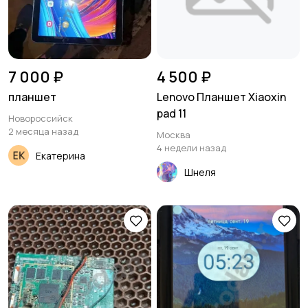
7 000 ₽
4 500 ₽
планшет
Lenovo Планшет Xiaoxin
pad 11
Новороссийск
2 месяца назад
Москва
4 недели назад
Екатерина
Шнеля