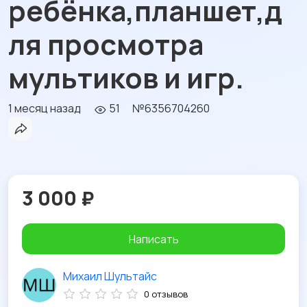
ребёнка,планшет,д
ля просмотра
мультиков и игр.
1 месяц назад
51
№6356704260
3 000 ₽
Написать
Михаил Шультайс
0 отзывов