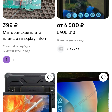
399 ₽
от 4 500 ₽
Материнская плата
UAUU U10
планшета Explay inform...
9 месяцев назад
Санкт-Петербург
Данила
6 месяцев назад
1