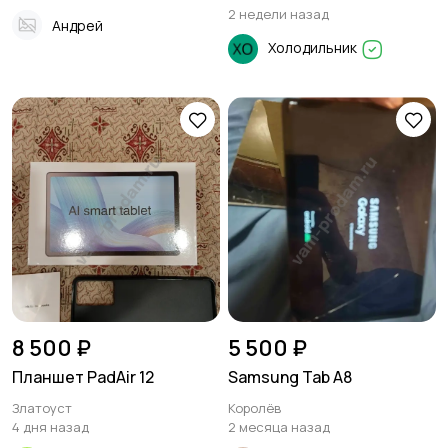
2 недели назад
Андрей
Холодильник
8 500 ₽
5 500 ₽
Планшет PadAir 12
Samsung Tab A8
Златоуст
Королёв
4 дня назад
2 месяца назад