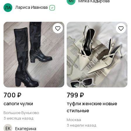
Mihka Кадырова
Лариса Иванова
700 ₽
799 ₽
сапоги чулки
туфли женские новые
стильные
Большое Буньково
3 месяца назад
Москва
3 недели назад
Екатерина