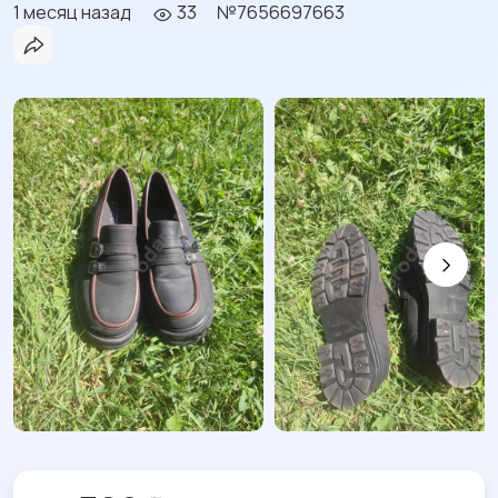
1 месяц назад
33
№7656697663