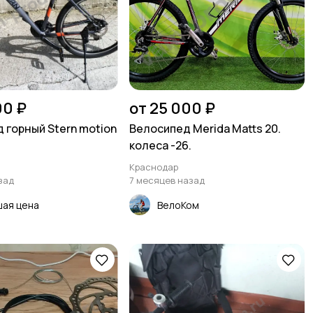
00 ₽
от 25 000 ₽
 горный Stern motion
Велосипед Merida Matts 20.
колеса -26.
Краснодар
зад
7 месяцев назад
ая цена
ВелоКом