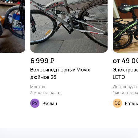
6 999 ₽
от 49 0
Велосипед горный Movix
Электрове
дюймов 26
LETO
Москва
Долгопрудн
3 месяца назад
1 месяц наз
Руслан
Евген