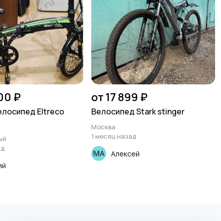
00 ₽
от 17 899 ₽
лосипед Eltreco
Велосипед Stark stinger
Москва
1 месяц назад
ый
ад
Алексей
ий