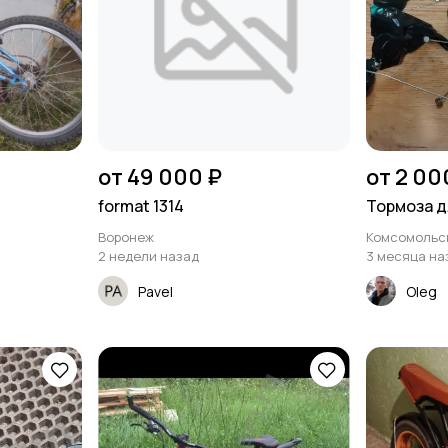
от 49 000 ₽
от 2 00
format 1314
Тормоза д
Воронеж
Комсомольс
2 недели назад
3 месяца на
Pavel
Oleg