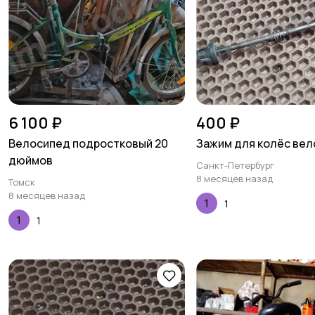
6 100 ₽
400 ₽
Велосипед подростковый 20
Зажим для колёс ве
дюймов
Санкт-Петербург
8 месяцев назад
Томск
8 месяцев назад
1
1