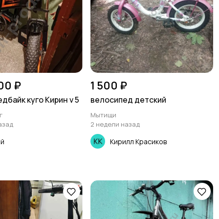
00 ₽
1 500 ₽
дбайк куго Кирин v 5
велосипед детский
г
Мытищи
азад
2 недели назад
ей
Кирилл Красиков