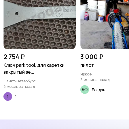
2 754 ₽
3 000 ₽
Ключ park tool, для каретки,
пилот
закрытый зе...
Яркое
3 месяца назад
Санкт-Петербург
6 месяцев назад
Богдан
1