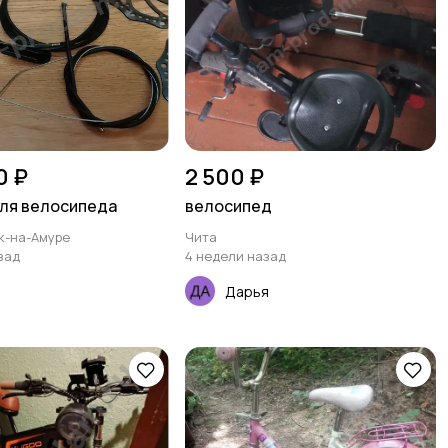
0 ₽
2 500 ₽
ля велосипеда
велосипед
к-на-Амуре
Чита
зад
4 недели назад
Дарья