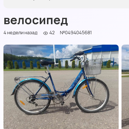
велосипед
4 недели назад
42
№0494045681