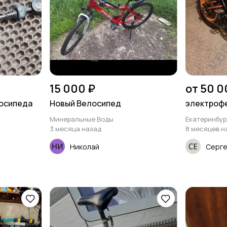
15 000 ₽
от 50 0
лосипеда
Новый Велосипед
электрофе
Минеральные Воды
Екатеринбур
3 месяца назад
8 месяцев н
Николай
Серг