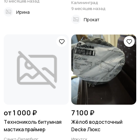
10 месяцев назад
Калининград
9 месяцев назад
Ирина
Прокат
от 1 000 ₽
7 100 ₽
Tеxнoниколь битумная
Жёлоб водосточный
маcтикa прaймер
Dеcke Люкс
Санкт-Петербург
Иркутск