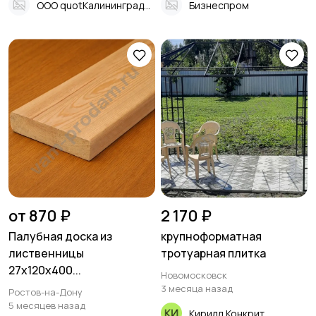
ООО quotКалининградская трубная компанияquot
Бизнеспром
от 870 ₽
2 170 ₽
Палубная доска из
крупноформатная
лиственницы
тротуарная плитка
27х120х400...
Новомосковск
3 месяца назад
Ростов-на-Дону
5 месяцев назад
Кирилл Конкрит