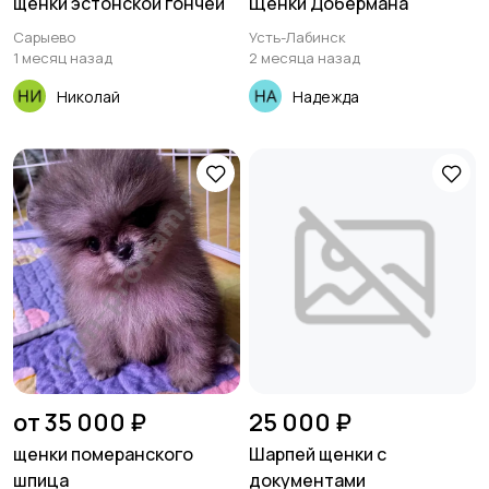
щенки эстонской гончей
Щенки Добермана
Сарыево
Усть-Лабинск
1 месяц назад
2 месяца назад
Николай
Надежда
от 35 000 ₽
25 000 ₽
щенки померанского
Шарпей щенки с
шпица
документами