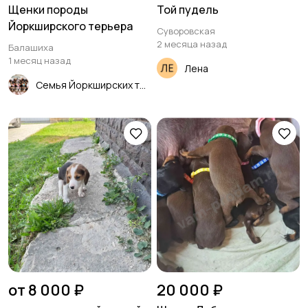
Щенки породы
Той пудель
Йоркширского терьера
Суворовская
2 месяца назад
Балашиха
1 месяц назад
Лена
Семья Йоркширских терьеров щенки
от 8 000 ₽
20 000 ₽