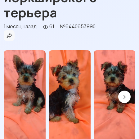
терьера
1 месяц назад
61
№6440653990