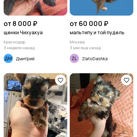
от 8 000 ₽
от 60 000 ₽
щенки Чихуахуа
мальтипу и той пудель
Краснодар
Москва
3 недели назад
3 месяца назад
Дмитрий
ZlatoDashka