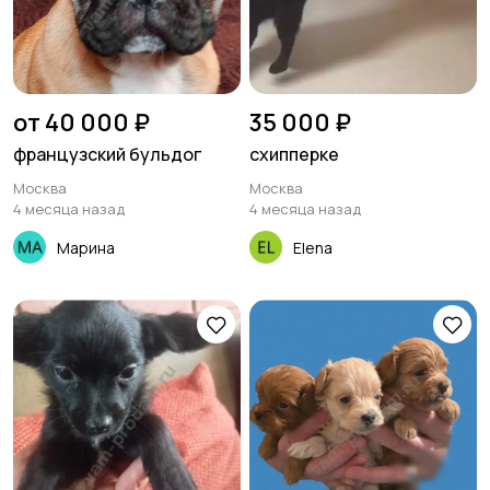
от 40 000 ₽
35 000 ₽
французский бульдог
схипперке
Москва
Москва
4 месяца назад
4 месяца назад
Марина
Elena