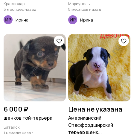
Краснодар
Мариуполь
5 месяцев назад
5 месяцев назад
Ирина
Ирина
6 000 ₽
Цена не указана
щенков той-терьера
Американский
Стаффордширский
Батайск
терьер щенк...
1 неделю назад