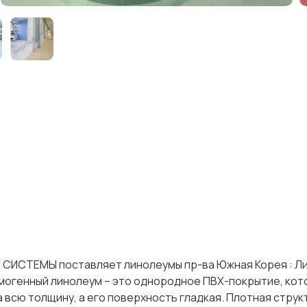
КН СИСТЕМЫ поставляет линолеумы пр-ва Южная Корея : Л
Гомогенный линолеум – это однородное ПВХ-покрытие, ко
 всю толщину, а его поверхность гладкая. Плотная струк