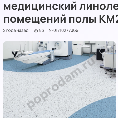
медицинский линоле
помещений полы КМ
2 года назад
83
№01710277369