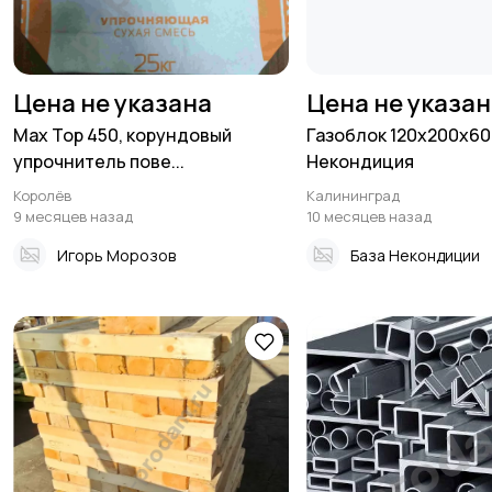
Цена не указана
Цена не указа
Max Top 450, корундовый
Газоблок 120x200x6
упрочнитель пове...
Некондиция
Королёв
Калининград
9 месяцев назад
10 месяцев назад
Игорь Морозов
База Некондиции