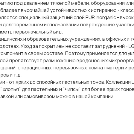
ытию под давлением тяжелой мебели, оборудования или
 обладает высочайшей устойчивостью к истиранию - класс
вляется специальный защитный слой PUR Inorganic - высо
ри долговременном использовании поврежденные участки
иметь первоначальный вид.
ицинских и образовательных учреждениях, в офисных и 
одствах. Уход за покрытием не составит затруднений - L
 компонент в своем составе. Поэтому применяется для ук
слой препятствует размножению вредоносных микроорга
щений, операционных, перевязочных, комнат матери и ре
ров и т.д.
 - от ярких до спокойных пастельных тонов. Коллекция 
"хлопья" для пастельных и "чипсы" для более ярких тонов
тавкой или самовывозом можно в нашей компании.