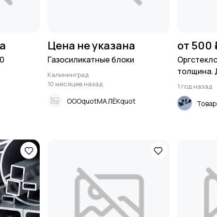
на
Цена не указана
от 500 
00
Газосиликатные блоки
Оргстекло
толщина. Д
Калининград
10 месяцев назад
1 год назад
ОООquotМАЛЁКquot
Товар