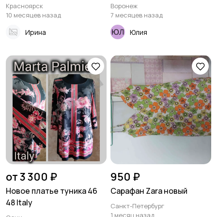
Красноярск
Воронеж
10 месяцев назад
7 месяцев назад
Ирина
Юлия
от 3 300 ₽
950 ₽
Новое платье туника 46
Сарафан Zara новый
48 Italy
Санкт-Петербург
1 месяц назад