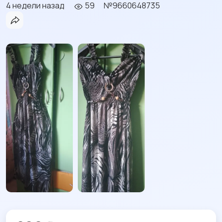
4 недели назад
59
№9660648735