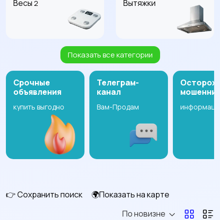
Весы
Вытяжки
2
Показать все категории
Измельчение и
Климатическая
смешивание
техника
Срочные
Телеграм-
Осторож
объявления
канал
мошенни
купить выгодно
Вам-Продам
информаци
Кулеры и фильтры для
Плиты и духовые
воды
шкафы
Посудомоечные
Приготовление еды
машины
👉 Сохранить поиск
🌍Показать на карте
По новизне