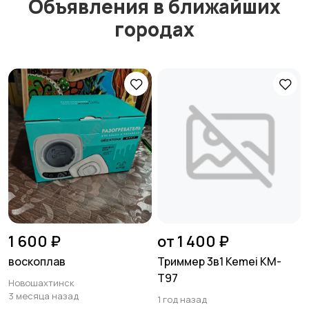
Объявления в ближайших
городах
1 600 ₽
от 1 400 ₽
воскоплав
Триммер 3в1 Kemei KM-
Т97
Новошахтинск
3 месяца назад
1 год назад