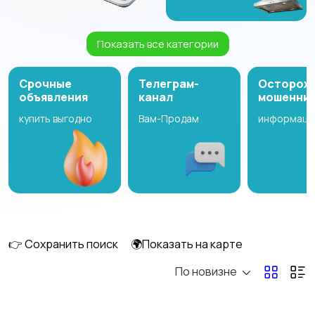
Показать все категории
Измельчение и
Климатическая
смешивание
техника
Срочные
Телеграм-
Осторож
объявления
канал
мошенни
купить выгодно
Вам-Продам
информаци
Кулеры и фильтры для
Плиты и духовые
воды
шкафы
Посудомоечные
Приготовление еды
машины
👉 Сохранить поиск
🌍Показать на карте
По новизне
Приготовление
Пылесосы и
напитков
пароочистители