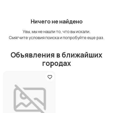
Ничего не найдено
Стиральные машины
Утюги и уход за
одеждой
Увы, мы не нашли то, что вы искали.
Смягчите условия поиска и попробуйте еще раз.
Холодильники
Швейное
Объявления в ближайших
оборудование
городах
Стрижка и удаление
Фены и укладка
волос
Умный дом
Другое