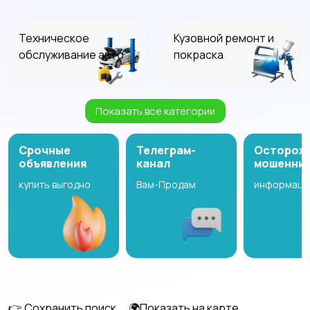
Техническое
Кузовной ремонт и
обслуживание авто
покраска
Показать все категории
Диагностика и
Тюнинг и
ремонт авто
оборудование
Срочные
Телеграм-
Осторож
объявления
канал
мошенни
купить выгодно
Вам-Продам
информаци
Мойка и уход за авто
Шиномонтаж и
ремонт дисков
Помощь на дороге
Помощь при покупке
авто
👉 Сохранить поиск
🌍Показать на карте